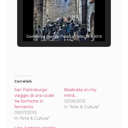
Conferenza Stampa Palazzo Cafisi 28-6-2015
Correlati
San Pietroburgo:
Basilicata on my
viaggio di una cicala
mind….
tra formiche in
13/08/2015
fermento
In "Arte & Cultura"
09/07/2015
In "Arte & Cultura"