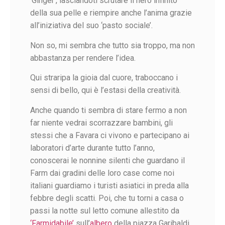
‘Ginger’, lasciandoti scrutare il nero infinito
della sua pelle e riempire anche l’anima grazie
all’iniziativa del suo ‘pasto sociale’.
Non so, mi sembra che tutto sia troppo, ma non
abbastanza per rendere l’idea.
Qui straripa la gioia dal cuore, traboccano i
sensi di bello, qui è l’estasi della creatività.
Anche quando ti sembra di stare fermo a non
far niente vedrai scorrazzare bambini, gli
stessi che a Favara ci vivono e partecipano ai
laboratori d’arte durante tutto l’anno,
conoscerai le nonnine silenti che guardano il
Farm dai gradini delle loro case come noi
italiani guardiamo i turisti asiatici in preda alla
febbre degli scatti.
Poi, che tu torni a casa o
passi la notte sul letto comune allestito da
‘Farmidabile’
sull’
albero
della piazza Garibaldi