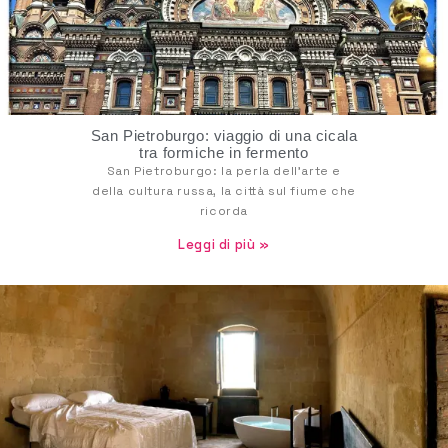
San Pietroburgo: viaggio di una cicala
tra formiche in fermento
San Pietroburgo: la perla dell’arte e
della cultura russa, la città sul fiume che
ricorda
Leggi di più »