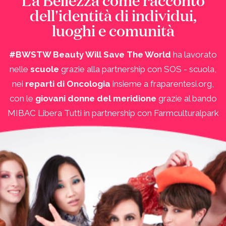
dell'identità di individui,
luoghi e comunità
#BWSTW Beauty Will Save The World
ha lavorato
nelle
scuole
grazie alla partnership con SOS - scuola,
nei
reparti di Oncologia
insieme a fraparentesi.org,
con le
giovani donne del meridione
grazie al bando
MIBAC Libera Tutti in partnership con Farmculturalpark