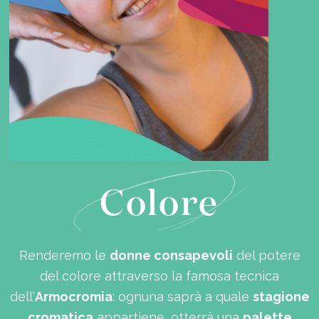
Colore
Renderemo le
donne consapevoli
del potere
del colore attraverso la famosa tecnica
dell'
Armocromia
: ognuna saprà a quale
stagione
cromatica
appartiene, otterrà una
palette