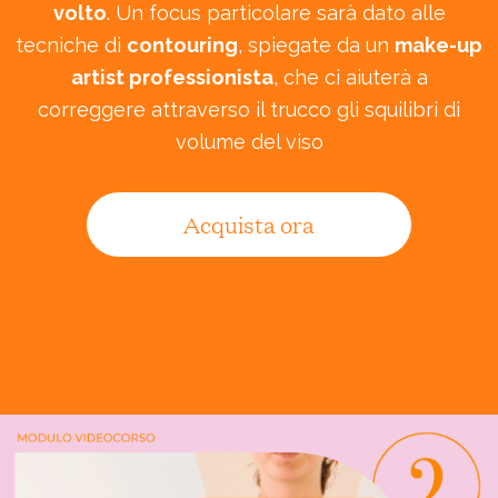
volto
. Un focus particolare sarà dato alle
tecniche di
contouring
, spiegate da un
make-up
artist professionista
, che ci aiuterà a
correggere attraverso il trucco gli squilibri di
volume del viso
Acquista ora